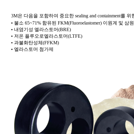
3M은 다음을 포함하여 중요한
sealing and containment
를 위
• 불소 65~71% 함유된 FKM(Fluoroelastomer) 이원계 및
• 내염기성 엘라스토머(BRE)
• 저온 플루오로엘라스토머(LTFE)
• 과불화탄성체(FFKM)
• 엘라스토머 첨가제