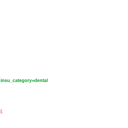
insu_category=dental
요